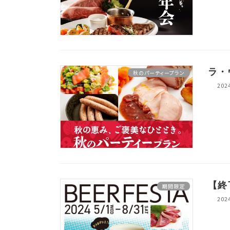
ラ・
秋のパーティープラン
20
【終
期間限定
20