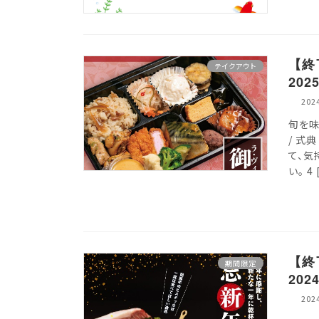
【終
テイクアウト
202
20
旬を味
/ 式
て、気
い。 4 
【終
期間限定
2024
20