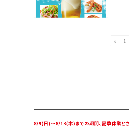
投
固
«
1
定
稿
ペ
の
ー
ジ
ペ
ー
ジ
送
り
8/9(日)～8/13(木)までの期間、夏季休業