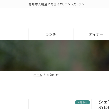
コ
ナ
高知市大橋通にあるイタリアンレストラン
ン
ビ
テ
ゲ
ン
ー
ツ
シ
へ
ョ
ランチ
ディナー
ス
ン
キ
に
ッ
移
プ
動
ホーム
お知らせ
シェ
お知らせ
のお