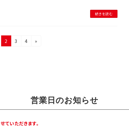
続きを読む
固
固
固
2
3
4
»
定
定
定
ペ
ペ
ペ
ー
ー
ー
ジ
ジ
ジ
営業日のお知らせ
とさせていただきます。