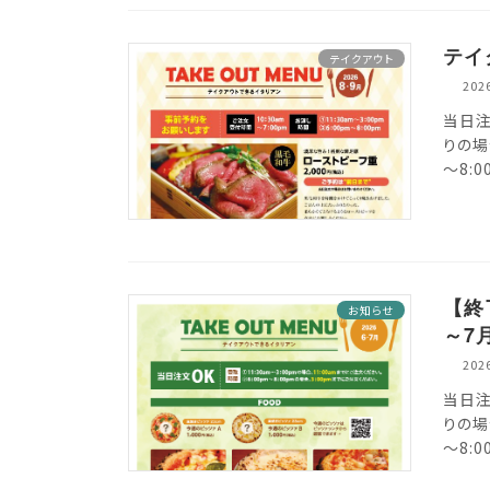
テイ
テイクアウト
20
当日注
りの場
～8:
【終
お知らせ
～7
20
当日注
りの場
～8: