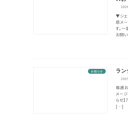
20
▼シェ
惑メー
す。一
お問い
ラン
お知らせ
20
毎週おい
メージ
らせ】
[…]