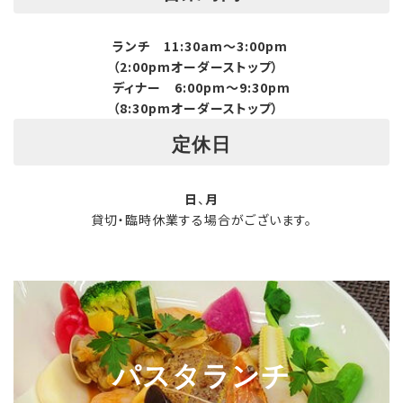
ランチ 11:30am～3:00pm
（2:00pm
オーダーストップ
）
ディナー 6:00pm～9:30pm
（8:30pm
オーダーストップ
）
定休日
日
、
月
貸切・臨時休業する場合がございます。
ピッツァランチ
パスタランチ
シェフランチ