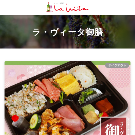
コ
ナ
ン
ビ
テ
ゲ
ン
ー
ツ
シ
ラ・ヴィータ御膳
へ
ョ
ス
ン
キ
に
ッ
移
プ
動
テイクアウト